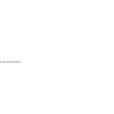
en
s desactivados
Ahora
son
17!!