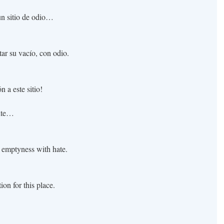
 un sitio de odio…
ar su vacío, con odio.
 a este sitio!
site…
 emptyness with hate.
on for this place.