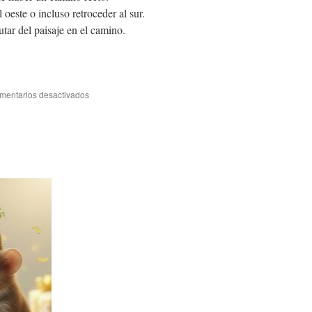
l oeste o incluso retroceder al sur.
tar del paisaje en el camino.
en
mentarios desactivados
Acerca
de
metas