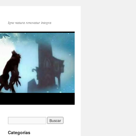
Igne natura renovatur integra
Categorías