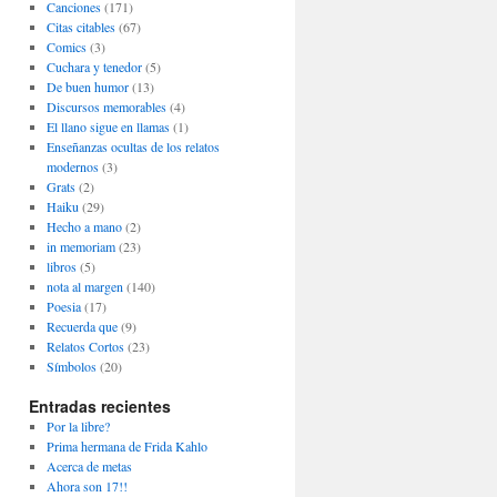
Canciones
(171)
Citas citables
(67)
Comics
(3)
Cuchara y tenedor
(5)
De buen humor
(13)
Discursos memorables
(4)
El llano sigue en llamas
(1)
Enseñanzas ocultas de los relatos
modernos
(3)
Grats
(2)
Haiku
(29)
Hecho a mano
(2)
in memoriam
(23)
libros
(5)
nota al margen
(140)
Poesia
(17)
Recuerda que
(9)
Relatos Cortos
(23)
Símbolos
(20)
Entradas recientes
Por la libre?
Prima hermana de Frida Kahlo
Acerca de metas
Ahora son 17!!