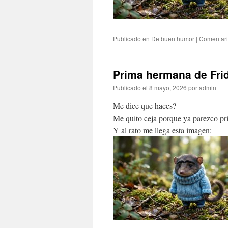
Publicado en
De buen humor
|
Comentari
Prima hermana de Fri
Publicado el
8 mayo, 2026
por
admin
Me dice que haces?
Me quito ceja porque ya parezco 
Y al rato me llega esta imagen: