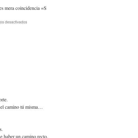
 es mera coincidencia =S
en
os desactivados
Prima
hermana
de
Frida
Kahlo
orte.
er el camino tú misma…
s.
ede haber un camino recto.