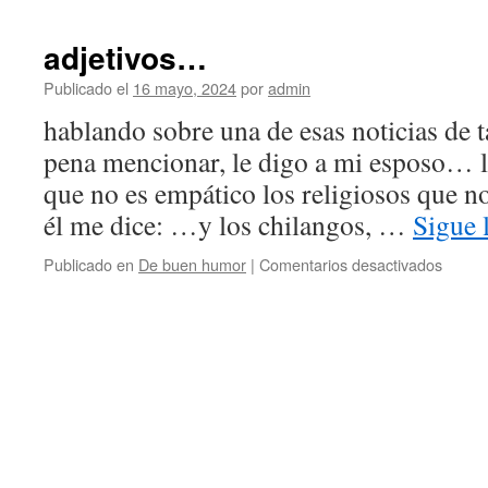
una
galle…
adjetivos…
Publicado el
16 mayo, 2024
por
admin
hablando sobre una de esas noticias de t
pena mencionar, le digo a mi esposo… l
que no es empático los religiosos que n
él me dice: …y los chilangos, …
Sigue 
en
Publicado en
De buen humor
|
Comentarios desactivados
adjeti