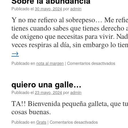
Sobre la abundancia
Publicado el
30 mayo, 2024
por
admin
Y no me refiero al sobrepeso… Me refie
tienes cuando sabes que tienes derecho 
de oxigeno que necesitas para vivir. Nad
veces respiras al día, sin embargo lo ti
→
en
Publicado en
nota al margen
|
Comentarios desactivados
Sobre
la
abunda
quiero una galle…
Publicado el
23 mayo, 2024
por
admin
TA!! Bienvenida pequeña galleta, que tus
cosas buenas.
en
Publicado en
Grats
|
Comentarios desactivados
quiero