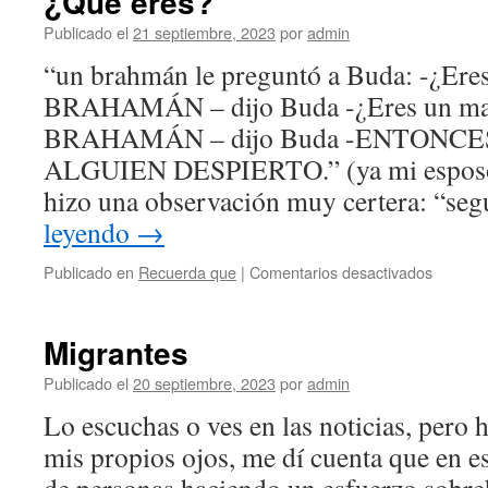
¿Qué eres?
Publicado el
21 septiembre, 2023
por
admin
“un brahmán le preguntó a Buda: -¿Ere
BRAHAMÁN – dijo Buda -¿Eres un ma
BRAHAMÁN – dijo Buda -ENTONCE
ALGUIEN DESPIERTO.” (ya mi esposo, 
hizo una observación muy certera: “s
leyendo
→
en
Publicado en
Recuerda que
|
Comentarios desactivados
¿Qué
eres?
Migrantes
Publicado el
20 septiembre, 2023
por
admin
Lo escuchas o ves en las noticias, pero 
mis propios ojos, me dí cuenta que en 