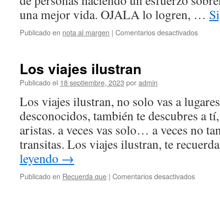
de personas haciendo un esfuerzo sobr
una mejor vida. OJALA lo logren, …
S
en
Publicado en
nota al margen
|
Comentarios desactivados
Migran
Los viajes ilustran
Publicado el
18 septiembre, 2023
por
admin
Los viajes ilustran, no solo vas a lugares
desconocidos, también te descubres a tí,
aristas. a veces vas solo… a veces no tan
transitas. Los viajes ilustran, te recue
leyendo
→
en
Publicado en
Recuerda que
|
Comentarios desactivados
Los
viajes
ilustran