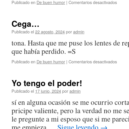
en
Publicado en
De buen humor
|
Comentarios desactivados
Prima
herma
de
Cega…
Frida
Kahlo
Publicado el
22 agosto, 2024
por
admin
tona. Hasta que me puse los lentes de re
que había perdido. =S
en
Publicado en
De buen humor
|
Comentarios desactivados
Cega
Yo tengo el poder!
Publicado el
17 junio, 2024
por
admin
sí en alguna ocasión se me ocurrio corta
pricipe valiente, pero la verdad no me s
le pregunte a mi esposo que si me parec
me empieza …
Sigue leyendo
→