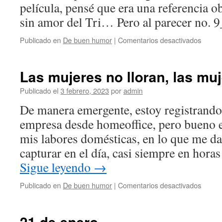
película, pensé que era una referencia o
sin amor del Tri… Pero al parecer no. 
en
Publicado en
De buen humor
|
Comentarios desactivados
Si-
namor
Las mujeres no lloran, las muj
Publicado el
3 febrero, 2023
por
admin
De manera emergente, estoy registrando 
empresa desde homeoffice, pero bueno 
mis labores domésticas, en lo que me da
capturar en el día, casi siempre en hor
Sigue leyendo
→
en
Publicado en
De buen humor
|
Comentarios desactivados
Las
mujer
no
21 de enero