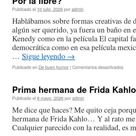
Por la libre?
Publicado el
10 julio, 2026
por
admin
Hablábamos sobre formas creativas de de
algún ser querido, ya fuera un baño en e
Kenedy como en la película El capital fa
democrática como en esa película mex
…
Sigue leyendo
→
en
Publicado en
De buen humor
|
Comentarios desactivados
Por
la
libre?
Prima hermana de Frida Kahlo
Publicado el
8 mayo, 2026
por
admin
Me dice que haces? Me quito ceja porq
hermana de Frida Kahlo… Y al rato me 
Cualquier parecido con la realidad, es 