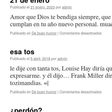
lloran,
las
Publicado el
21 enero, 2023
por
admin
mujer
Amor que Dios te bendiga siempre, que 
factur
cumplan en tu año nuevo personal. mua
en
Publicado en
De buen humor
|
Comentarios desactivados
21
de
enero
esa tos
Publicado el
5 abril, 2018
por
admin
le dije con tanta tos, Louise Hay diría 
expresarme. y él dijo… Frank Miller dir
tozimandias. =|
en
Publicado en
De buen humor
|
Comentarios desactivados
esa
tos
¿perdón?