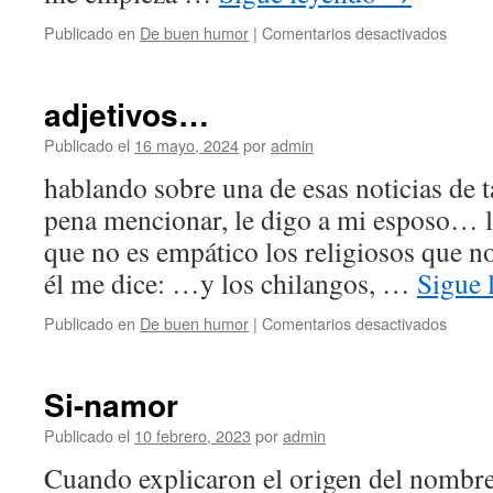
en
Publicado en
De buen humor
|
Comentarios desactivados
Yo
tengo
el
adjetivos…
poder!
Publicado el
16 mayo, 2024
por
admin
hablando sobre una de esas noticias de t
pena mencionar, le digo a mi esposo… l
que no es empático los religiosos que n
él me dice: …y los chilangos, …
Sigue 
en
Publicado en
De buen humor
|
Comentarios desactivados
adjeti
Si-namor
Publicado el
10 febrero, 2023
por
admin
Cuando explicaron el origen del nombr