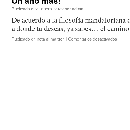
Un año más!
Publicado el
21 enero, 2022
por
admin
De acuerdo a la filosofía mandaloriana q
a donde tu deseas, ya sabes… el camino 
en
Publicado en
nota al margen
|
Comentarios desactivados
Un
año
más!