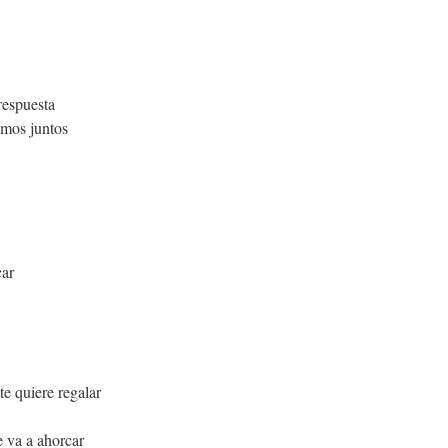
respuesta
mos juntos
car
e quiere regalar
e va a ahorcar