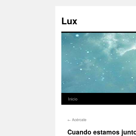
Ir
al
Lux
contenido
Inicio
←
Acércate
Cuando estamos junt