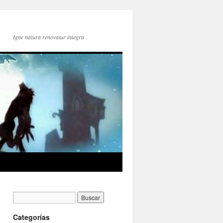
Igne natura renovatur integra
Categorías