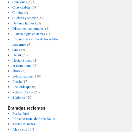
Canciones
(171)
Citas citables
(67)
Comics
(3)
Cuchara y tenedor
(5)
De buen humor
(13)
Discursos memorables
(4)
El llano sigue en llamas
(1)
Enseñanzas ocultas de los relatos
modernos
(3)
Grats
(2)
Haiku
(29)
Hecho a mano
(2)
in memoriam
(23)
libros
(5)
nota al margen
(140)
Poesia
(17)
Recuerda que
(9)
Relatos Cortos
(23)
Símbolos
(20)
Entradas recientes
Por la libre?
Prima hermana de Frida Kahlo
Acerca de metas
Ahora son 17!!