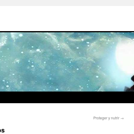
Proteger y nutrir
→
os