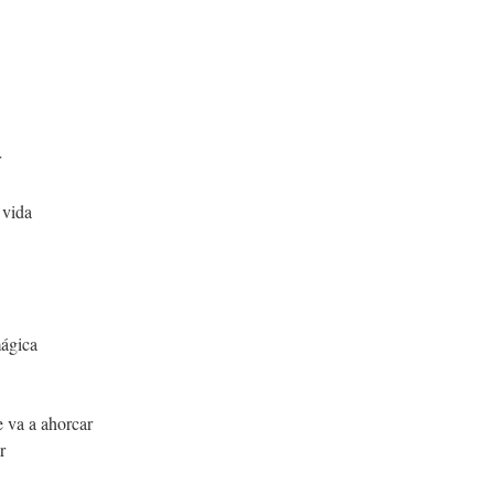
r
a vida
mágica
e va a ahorcar
r