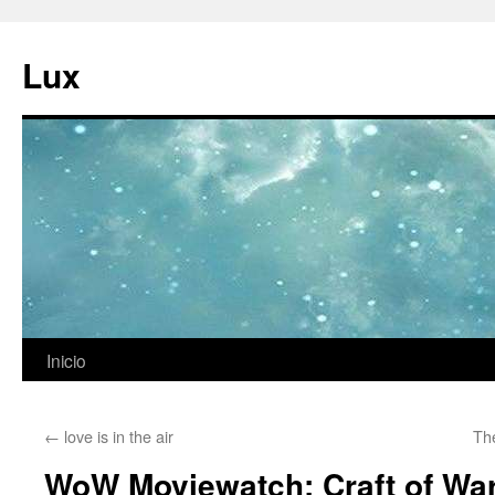
Ir
al
Lux
contenido
Inicio
←
love is in the air
Th
WoW Moviewatch: Craft of War