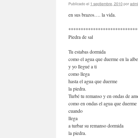
Publicado el
1 septiembre, 2010
por
adm
en sus brazos…. la vida.
****************************
Piedra de sal
Tu estabas dormida
como el agua que duerme en la alber
y yo llegué a ti
como llega
hasta el agua que duerme
la piedra.
Turbé tu remanso y en ondas de amo
como en ondas el agua que duerme 
cuando
llega
a turbar su remanso dormida
la piedra.