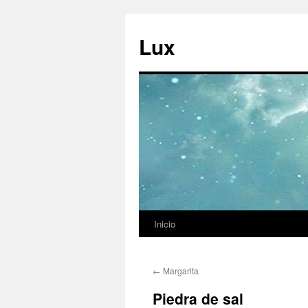
Ir
al
Lux
contenido
Inicio
←
Margarita
Piedra de sal