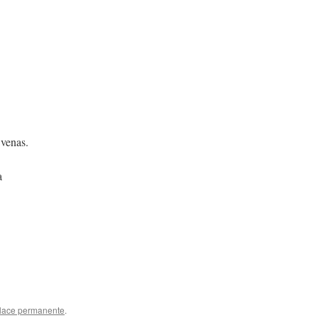
 venas.
a
lace permanente
.