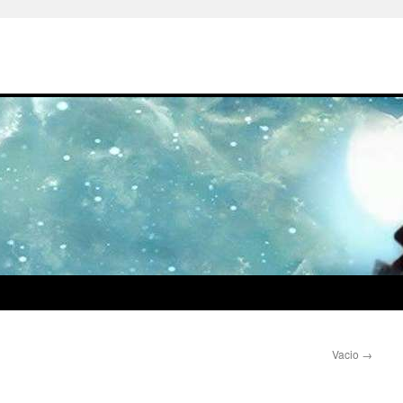
Vacio
→