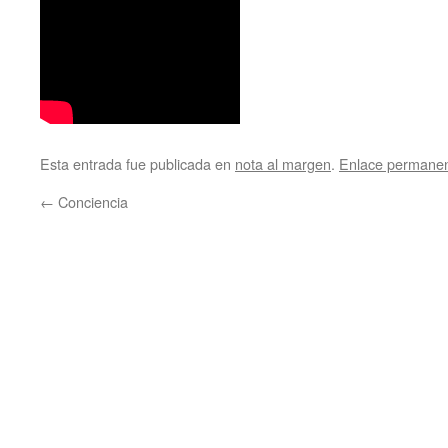
Esta entrada fue publicada en
nota al margen
.
Enlace permane
←
Conciencia