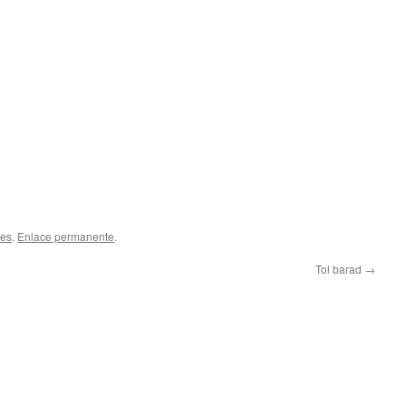
les
.
Enlace permanente
.
Tol barad
→