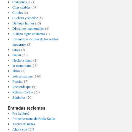
Canciones
(171)
Citas citables
(67)
Comics
(3)
Cuchara y tenedor
(5)
De buen humor
(13)
Discursos memorables
(4)
El llano sigue en llamas
(1)
Enseñanzas ocultas de los relatos
modernos
(3)
Grats
(2)
Haiku
(29)
Hecho a mano
(2)
in memoriam
(23)
libros
(5)
nota al margen
(140)
Poesia
(17)
Recuerda que
(9)
Relatos Cortos
(23)
Símbolos
(20)
Entradas recientes
Por la libre?
Prima hermana de Frida Kahlo
Acerca de metas
Ahora son 17!!