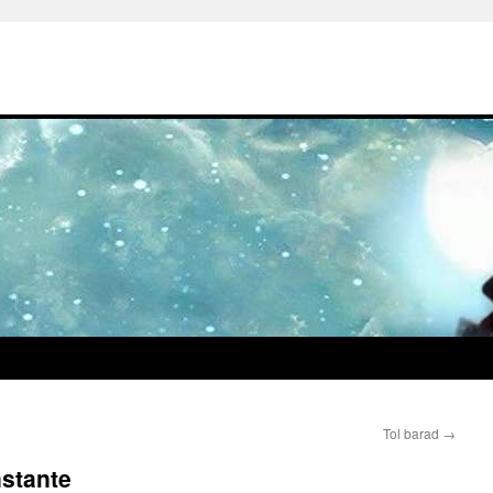
Tol barad
→
nstante