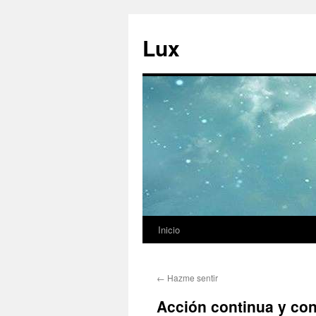
Ir
al
Lux
contenido
Inicio
←
Hazme sentir
Acción continua y co