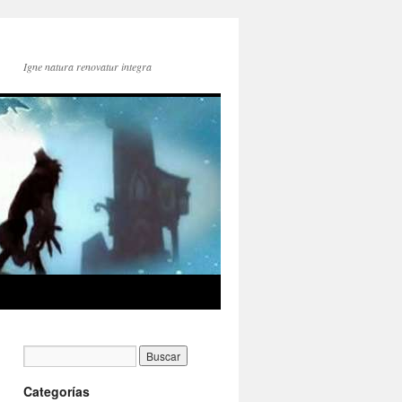
Igne natura renovatur integra
Categorías