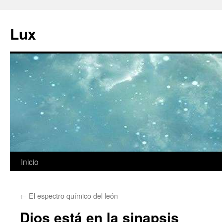
Ir
al
Lux
contenido
Inicio
←
El espectro químico del león
Dios está en la sinapsis