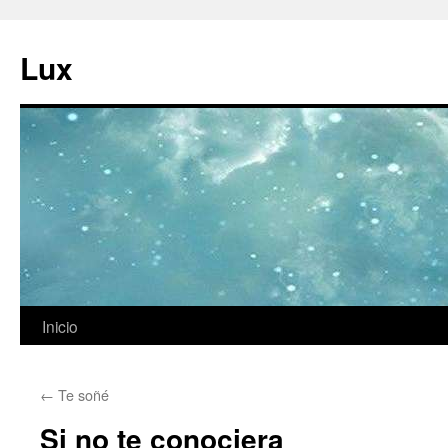
Ir
al
Lux
contenido
Inicio
←
Te soñé
Si no te conociera