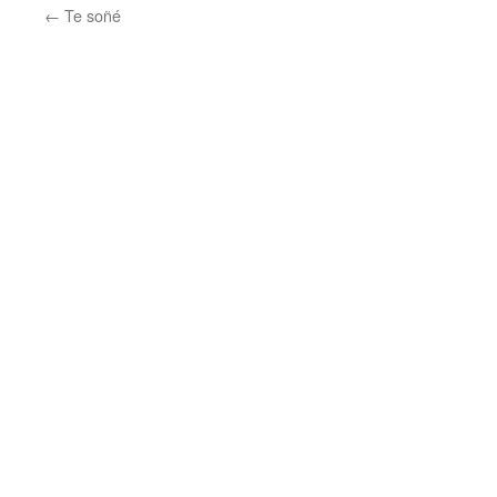
←
Te soñé