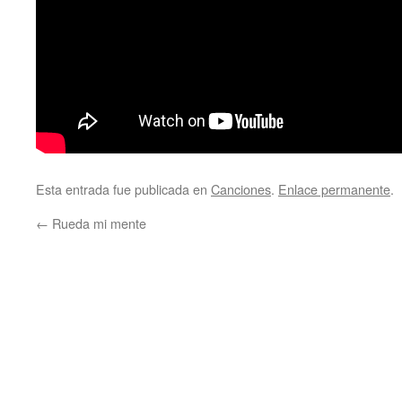
Esta entrada fue publicada en
Canciones
.
Enlace permanente
.
←
Rueda mi mente