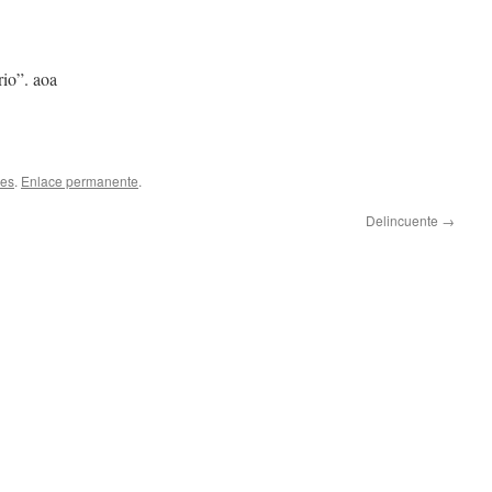
rio”. aoa
les
.
Enlace permanente
.
Delincuente
→