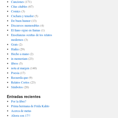
Canciones
(171)
Citas citables
(67)
Comics
(3)
Cuchara y tenedor
(5)
De buen humor
(13)
Discursos memorables
(4)
El llano sigue en llamas
(1)
Enseñanzas ocultas de los relatos
modernos
(3)
Grats
(2)
Haiku
(29)
Hecho a mano
(2)
in memoriam
(23)
libros
(5)
nota al margen
(140)
Poesia
(17)
Recuerda que
(9)
Relatos Cortos
(23)
Símbolos
(20)
Entradas recientes
Por la libre?
Prima hermana de Frida Kahlo
Acerca de metas
Ahora son 17!!