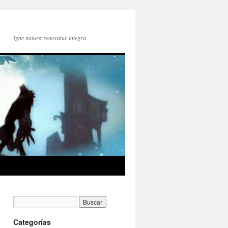
Igne natura renovatur integra
Categorías